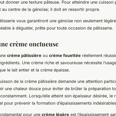
ut donner une texture pâteuse. Pour atteindre une cuisson p
au centre de la génoise; il doit en ressortir propre.
tisserie vous garantiront une génoise non seulement légère
éable à déguster, prête pour toute occasion de pâtisserie.
une crème onctueuse
’une
crème pâtissière
ou
crème fouettée
réellement réuss
ingrédients. Une crème riche et savoureuse nécessite l’usag
s que le lait entier et la crème épaisse.
uisson de la crème pâtissière demande une attention particuli
nir une chaleur douce pour éviter de brûler la préparation t
constamment. Lorsqu’elle atteint son épaisseur désirée, le 
el pour prévenir la formation d’épaississements indésirables
fondamental pour une
crème légère
est l’épaississement s