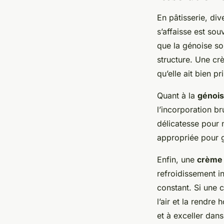
En pâtisserie, di
s’affaisse est so
que la génoise soi
structure. Une cr
qu’elle ait bien pri
Quant à la
génois
l’incorporation b
délicatesse pour 
appropriée pour g
Enfin, une
crème 
refroidissement i
constant. Si une 
l’air et la rendr
et à exceller dans