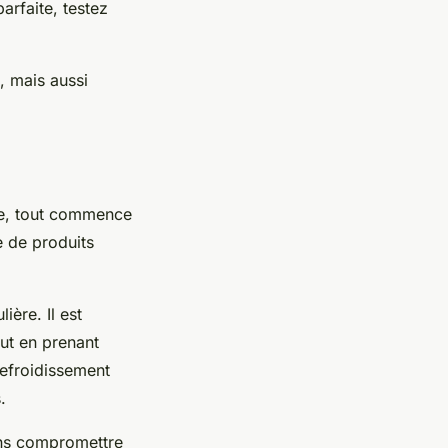
arfaite, testez
, mais aussi
ie, tout commence
e de produits
ère. Il est
out en prenant
refroidissement
.
ans compromettre