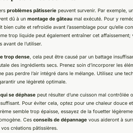
vers
problèmes pâtisserie
peuvent survenir. Par exemple, un 
uvent dû à un
montage de gâteau
mal exécuté. Pour y reméd
t bien cuite et refroidie avant l’assemblage pour qu’elle co
ème trop liquide peut également entraîner cet affaissement; v
s avant de l’utiliser.
e trop dense
, cela peut être causé par un battage insuffisa
rutale des ingrédients secs. Prenez soin d’incorporer les él
ne pas perdre l’air intégré dans le mélange. Utilisez une te
arantir une légèreté optimale.
qui se déphase
peut résulter d’une cuisson mal contrôlée 
nsuffisant. Pour éviter cela, optez pour une chaleur douce 
crème semble trop épaisse, essayez de la fouetter légèreme
e homogène. Ces
conseils de dépannage
vous aideront à surm
 vos créations pâtissières.