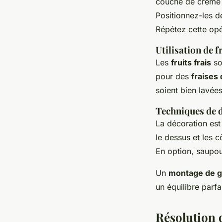
couche de crème p
Positionnez-les d
Répétez cette opé
Utilisation de f
Les
fruits frais
so
pour des
fraises
soient bien lavée
Techniques de 
La décoration est 
le dessus et les 
En option, saupou
Un
montage de g
un équilibre parfa
Résolution 