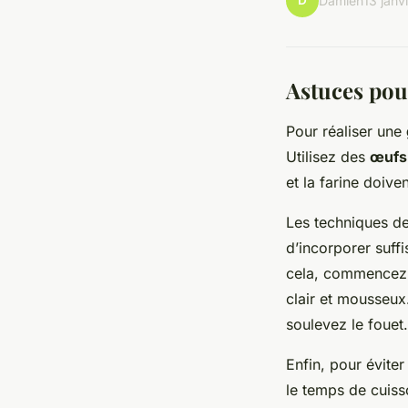
D
Damien
13 janv
Astuces pou
Pour réaliser une
Utilisez des
œufs 
et la farine doiv
Les techniques de
d’incorporer suff
cela, commencez p
clair et mousseux
soulevez le fouet.
Enfin, pour éviter
le temps de cuisso