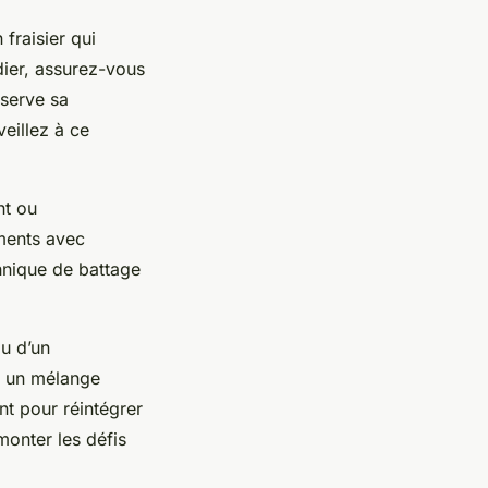
fraisier qui
ier, assurez-vous
nserve sa
eillez à ce
nt ou
éments avec
chnique de battage
ou d’un
et un mélange
nt pour réintégrer
onter les défis