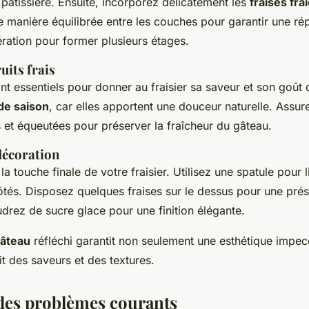
âtissière. Ensuite, incorporez délicatement les
fraises fra
e manière équilibrée entre les couches pour garantir une rép
ration pour former plusieurs étages.
ruits frais
nt essentiels pour donner au fraisier sa saveur et son goût d
 de saison
, car elles apportent une douceur naturelle. Assur
s et équeutées pour préserver la fraîcheur du gâteau.
décoration
la touche finale de votre fraisier. Utilisez une spatule pour 
côtés. Disposez quelques fraises sur le dessus pour une prés
drez de sucre glace pour une finition élégante.
âteau
réfléchi garantit non seulement une esthétique impec
it des saveurs et des textures.
des problèmes courants