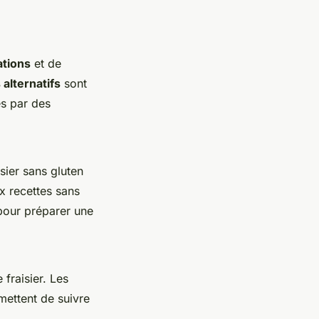
ations
et de
 alternatifs
sont
es par des
isier sans gluten
ux recettes sans
 pour préparer une
fraisier. Les
mettent de suivre