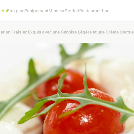
ctu
Bon plan
Equipement
Minceur
Produit
Restaurant bar
er un Fraisier Exquis avec une Génoise Légère et une Crème Onctu