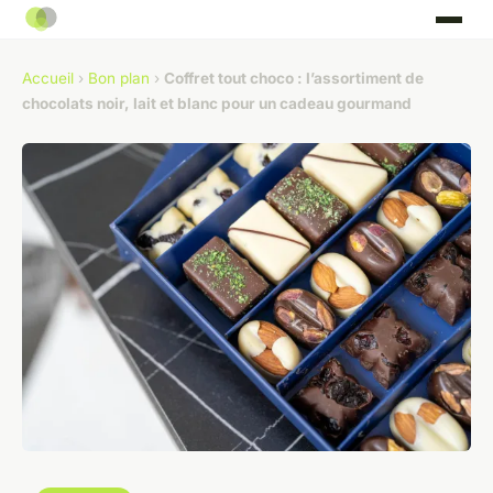
Accueil
›
Bon plan
›
Coffret tout choco : l’assortiment de
chocolats noir, lait et blanc pour un cadeau gourmand